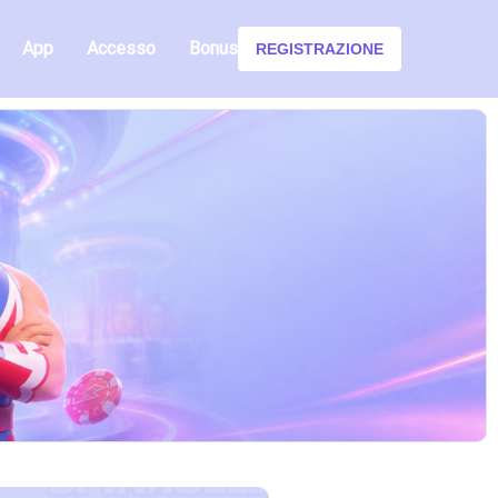
App
Accesso
Bonus
REGISTRAZIONE