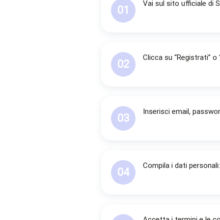
Vai sul sito ufficiale di 
01
Clicca su “Registrati” o
02
Inserisci email, passwor
03
Compila i dati personali
04
Accetta i termini e le co