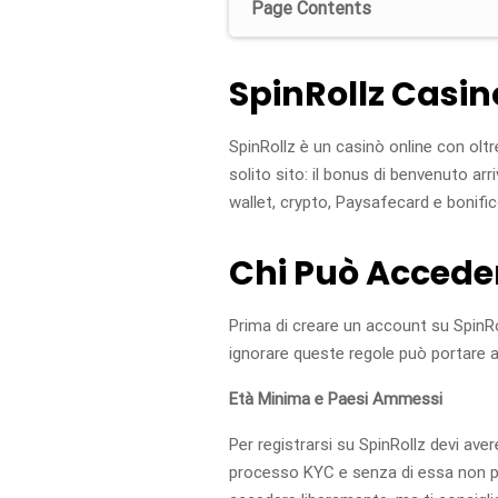
Page Contents
SpinRollz Casino
SpinRollz è un casinò online con olt
solito sito: il bonus di benvenuto a
wallet, crypto, Paysafecard e bonifico
Chi Può Accedere
Prima di creare un account su SpinRo
ignorare queste regole può portare al
Età Minima e Paesi Ammessi
Per registrarsi su SpinRollz devi aver
processo KYC e senza di essa non pot