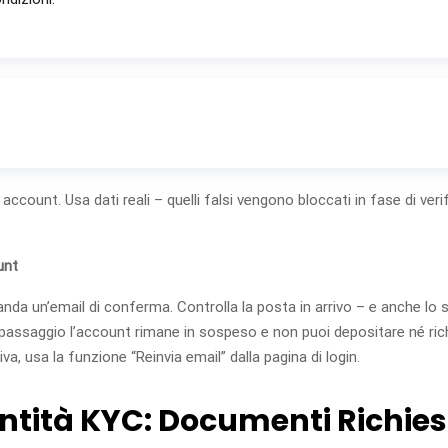
o account. Usa dati reali – quelli falsi vengono bloccati in fase di veri
unt
anda un’email di conferma. Controlla la posta in arrivo – e anche lo s
o passaggio l’account rimane in sospeso e non puoi depositare né ric
iva, usa la funzione “Reinvia email” dalla pagina di login.
dentità KYC: Documenti Richies