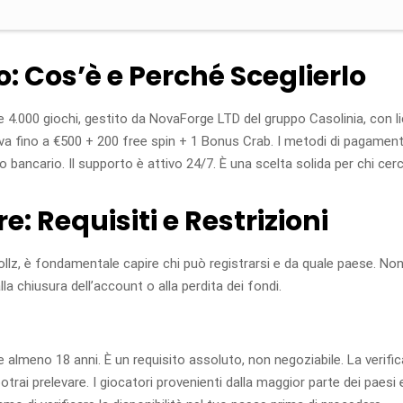
: Cos’è e Perché Sceglierlo
re 4.000 giochi, gestito da NovaForge LTD del gruppo Casolinia, con 
rriva fino a €500 + 200 free spin + 1 Bonus Crab. I metodi di pagamen
 bancario. Il supporto è attivo 24/7. È una scelta solida per chi cerca
: Requisiti e Restrizioni
llz, è fondamentale capire chi può registrarsi e da quale paese. No
la chiusura dell’account o alla perdita dei fondi.
e almeno 18 anni. È un requisito assoluto, non negoziabile. La verifica
rai prelevare. I giocatori provenienti dalla maggior parte dei paesi