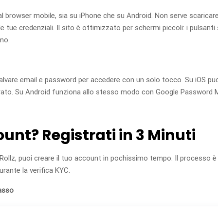
l browser mobile, sia su iPhone che su Android. Non serve scaricar
 le tue credenziali. Il sito è ottimizzato per schermi piccoli: i pulsanti
mo.
 salvare email e password per accedere con un solo tocco. Su iOS puoi
grato. Su Android funziona allo stesso modo con Google Password M
unt? Registrati in 3 Minuti
Rollz, puoi creare il tuo account in pochissimo tempo. Il processo è
urante la verifica KYC.
asso